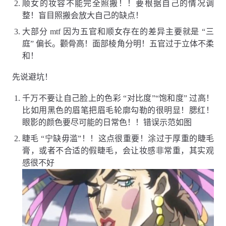
顺女的妆容不能完全照搬！！要根据自己的情况调
整！盲目照搬会放大自己的缺点！
大部分 mtf 因为五官和顺女存在的差异主要就是 “三
庭” 偏长。颧骨高！面部棱角分明！五官过于立体不柔
和！
先说避坑！
千万不要让自己脸上的色彩 “对比度”“饱和度” 过高！
比如用黑色的眉笔把眉毛轮廓勾勒的很明显！腮红！
眼影的颜色要尽可能的日常色！！错误示范如图
睫毛 “宁缺毋滥”！！这点很重要！涂过于厚重的睫毛
膏，或者不合适的假睫毛，会让妆感非常重，其实观
感很不好