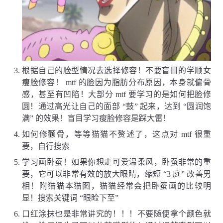
根据自己的脸型情况去选择修容！不要盲目的学顺女
瘦脸修容！ mtf 的脸因为脂肪分布原因，本身就偏骨
感，甚至有凹陷！大部分 mtf 要学习的是如何把脸修
圆！通过高光让自己的面部 “鼓” 起来，达到 “圆润饱
满” 的效果！盲目学习瘦脸修容是踩大雷！
如何修颧骨，等等猫猫不赘述了，这点对 mtf 很重
要，自行搜索
学习画卧蚕！如果你想走可爱温柔风，卧蚕非常的重
要，它可以非常有效的放大眼睛，缩短 “3 庭” 改善男
相！附猫猫本猫图，猫猫经常会把卧蚕画的比较明
显！搜索关键词 “眼睑下至”
口红涂抹也是非常讲究的！！！不要随便拿个颜色就