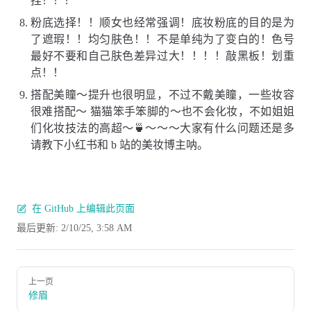
捏！！！
粉底选择！！顺女也经常强调！底妆粉底的目的是为
了遮瑕！！均匀肤色！！不是单纯为了变白的！色号
最好不要和自己肤色差异过大！！！！敲黑板！划重
点！！
搭配美瞳～提升也很明显，不过不戴美瞳，一些妆容
很难搭配～ 猫猫笨手笨脚的～也不会化妆，不如姐姐
们化妆技法的高超～🍵～～～大家有什么问题还是多
请教下小红书和 b 站的美妆博主呐。
在 GitHub 上编辑此页面
最后更新:
2/10/25, 3:58 AM
Pager
上一页
修眉