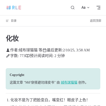
Skip to content
目录
返回顶部
化妆
作者:
绒布球猫猫 等
最后更新:
2/10/25, 3:58 AM
字数: 773
预计阅读时间: 2 分钟
Copyright
这篇文章
“MtF穿搭避坑绿皮书”
由
绒布球猫猫
创作
。
化妆不是为了把脸变白，嘴变红！眼皮子上色！