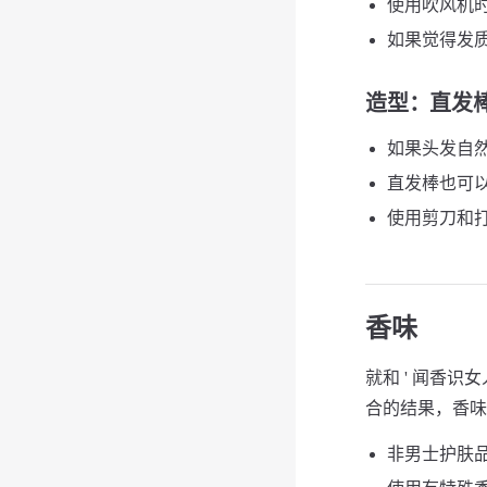
使用吹风机
如果觉得发
造型
：直发棒
如果头发自
直发棒也可
使用剪刀和
香味
就和 ' 闻香识
合的结果，香味
非男士护肤