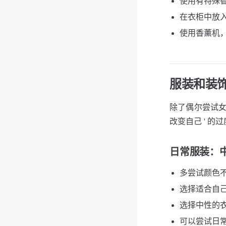
使用有特殊香
在衣柜中放入
使用香薰机，
服装和装
除了偶尔尝试女
改变自己 ' 的
日常服装
：中
多尝试颜色
选择适合自己
选择中性的衣
可以尝试日