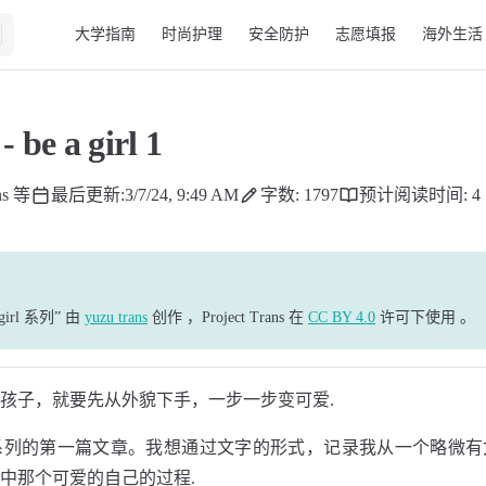
Main Navigation
大学指南
时尚护理
安全防护
志愿填报
海外生活
- be a girl 1
ns 等
最后更新:
3/7/24, 9:49 AM
字数: 1797
预计阅读时间: 4
 girl 系列”
由
yuzu trans
创作
，Project Trans 在
CC BY 4.0
许可下使用
。
孩子，就要先从外貌下手，一步一步变可爱.
 girl' 系列的第一篇文章。我想通过文字的形式，记录我从一个略
中那个可爱的自己的过程.