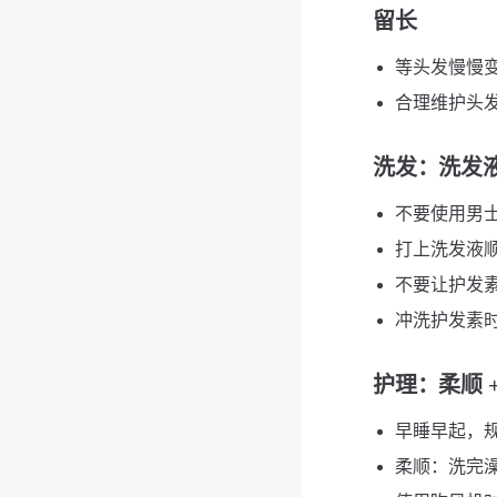
留长
等头发慢慢变
合理维护头发
洗发
：洗发液
不要使用男士
打上洗发液
不要让护发素
冲洗护发素时 3
护理
：柔顺 
早睡早起，规
柔顺：洗完澡