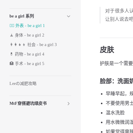
对于很多人认
be a girl 系列
让别人说去吧
💆‍♀️ 外表 - be a girl 1
🧘 身体 - be a girl 2
👨‍👩‍👧‍👦 社会 - be a girl 3
皮肤
💊 药物 - be a girl 4
护肤是一个需要
🏥 手术 - be a girl 5
脸部
：洗面奶 
Leeの减肥攻略
早睡早起，规
不要使用男士
MtF穿搭避坑绿皮书
温水洗脸
用水微微润湿
如果觉得爽肤