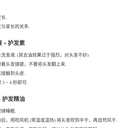
长.
与家长的关系.
 + 护发素
洗发液. (其去油效果过于强烈，对头发不好)
顺着头发揉搓，不要将头发翻上来.
接触到头皮.
 ~ 4 秒即可.
+ 护发精油
律睡眠.
后，用吹风机 (常温或温热) 将头发吹到半干，再自然风干.