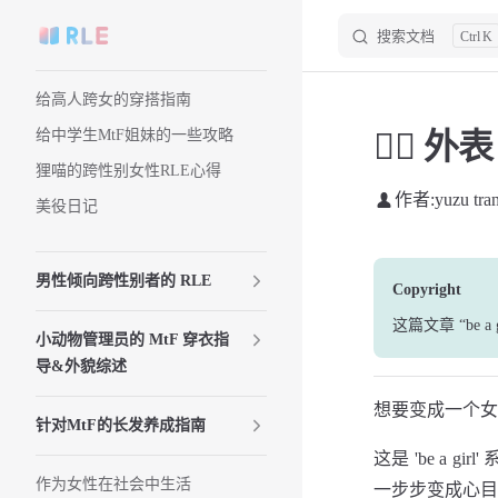
搜索文档
K
Skip to content
Sidebar Navigation
给高人跨女的穿搭指南
给中学生MtF姐妹的一些攻略
💆‍♀️ 外表 
狸喵的跨性别女性RLE心得
作者:
yuzu tra
美役日记
男性倾向跨性别者的 RLE
Copyright
这篇文章
“be a
小动物管理员的 MtF 穿衣指
导&外貌综述
想要变成一个女
针对MtF的长发养成指南
这是 'be a
作为女性在社会中生活
一步步变成心目