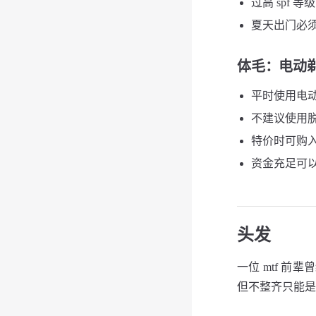
过高 spf 
夏天出门必须打
体毛
：电动剃毛
平时使用电动
不建议使用脱
特价时可购入
资金充足可以
头发
一位 mtf 前
但不整齐只能