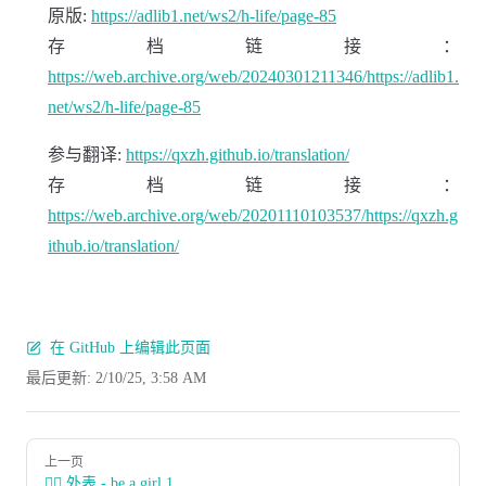
原版:
https://adlib1.net/ws2/h-life/page-85
存档链接：
https://web.archive.org/web/20240301211346/https://adlib1.
net/ws2/h-life/page-85
参与翻译:
https://qxzh.github.io/translation/
存档链接：
https://web.archive.org/web/20201110103537/https://qxzh.g
ithub.io/translation/
在 GitHub 上编辑此页面
最后更新:
2/10/25, 3:58 AM
Pager
上一页
💆‍♀️ 外表 - be a girl 1