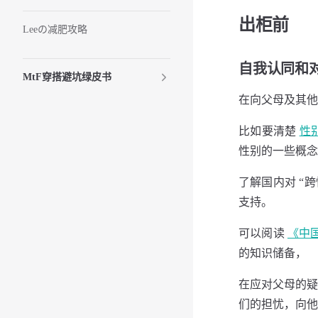
出柜前
Leeの减肥攻略
自我认同和
MtF穿搭避坑绿皮书
在向⽗母及其他
⽐如要清楚
性
性别的⼀些概念
了解国内对 “
⽀持。
可以阅读
《中
的知识储备，
在应对⽗母的疑
们的担忧，向他