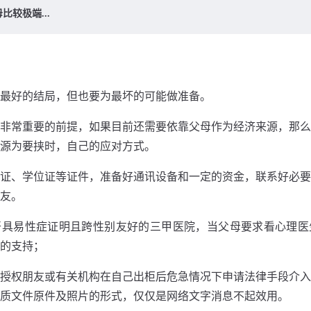
比较极端...
最好的结局，但也要为最坏的可能做准备。
⾮常重要的前提，如果⽬前还需要依靠⽗母作为经济来源，那么
源为要挟时，⾃⼰的应对⽅式。
证、学位证等证件，准备好通讯设备和⼀定的资⾦，联系好必要
友。
开具易性症证明且跨性别友好的三甲医院，当⽗母要求看⼼理医
的支持；
授权朋友或有关机构在⾃⼰出柜后危急情况下申请法律⼿段介⼊
质⽂件原件及照⽚的形式，仅仅是⽹络⽂字消息不起效⽤。