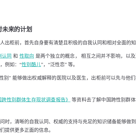
对未来的计划
⼈出柜前，⾸先⾃⾝要有清楚且积极的⾃我认同和相对全⾯的知
别认同
和
性取向
是两个独⽴的概念， 相互之间并不影响，以
，例如：“
性别酷⼉
”，“泛性恋” 等。
跨性别” 能够做出权威解释的医院以及医⽣，出柜前可以先与他
国跨性别群体⽣存现状调查报告》
等资料去了解中国跨性别群体
问时，清晰的自我认同、权威的支持与充足的知识储备能够做到
们提供更多正⾯的信息。