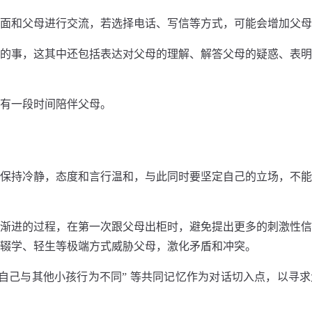
⾯和⽗母进⾏交流，若选择电话、写信等⽅式，可能会增加⽗母
的事，这其中还包括表达对⽗母的理解、解答⽗母的疑惑、表明
有⼀段时间陪伴⽗母。
保持冷静，态度和⾔⾏温和，与此同时要坚定⾃⼰的⽴场，不能
渐进的过程，在第⼀次跟⽗母出柜时，避免提出更多的刺激性信
辍学、轻⽣等极端⽅式威胁⽗母，激化⽭盾和冲突。
候自己与其他小孩行为不同” 等共同记忆作为对话切入点，以寻