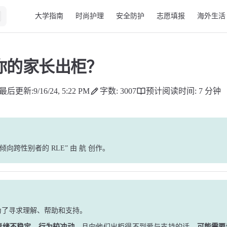
Main Navigation
大学指南
时尚护理
安全防护
志愿填报
海外生活
你的家长出柜？
最后更新:
9/16/24, 5:22 PM
字数: 3007
预计阅读时间: 7 分钟
倾向跨性别者的 RLE”
由
航
创作
。
为了寻求理解、帮助和支持。
情绪不稳定、行为较冲动
，且向他们出柜得不到爱与支持的话，
可能需要