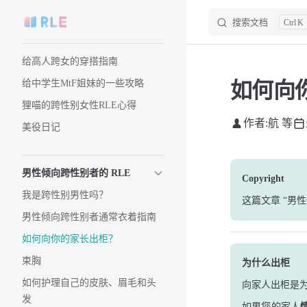
搜索文档
K
Skip to content
Sidebar Navigation
给高人跨女的穿搭指南
给中学生MtF姐妹的一些攻略
如何向
狸喵的跨性别女性RLE心得
作者:
航 等
美役日记
男性倾向跨性别者的 RLE
Copyright
我是跨性别男性吗？
这篇文章
“男性
男性倾向跨性别者通常衣着指南
如何向你的家长出柜？
束胸
为什么出柜
如何护理自己的皮肤、眉毛和头
向家人出柜是
发
如果您的家人