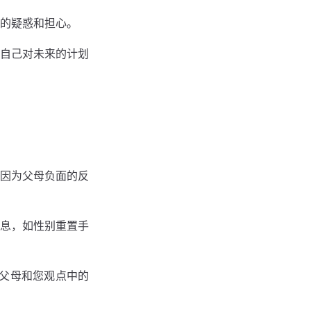
的疑惑和担⼼。
⾃⼰对未来的计划
因为⽗母负⾯的反
息，如性别重置⼿
求父母和您观点中的