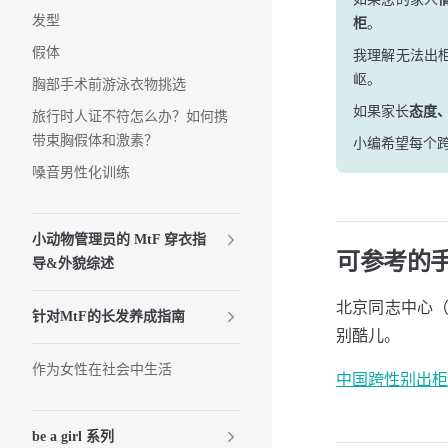
发型
柜
。
假体
我理解无法出
岖。
胸部手术前游泳衣物挑选
如果家长
态度
旅行时人证不符怎么办？如何携
带束胸假体和激素？
小编希望每个跨
嗓音男性化训练
小动物管理员的 MtF 穿衣指
可参考的
导&外貌综述
北京同志中心（
针对MtF的长发养成指南
别酷儿。
作为女性在社会中生活
中国跨性别出柜指南 
be a girl 系列