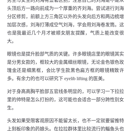
男生与女生的刘海有显著区别，注意自己的刘海是不是从
头顶后方一路向前成为一个厚重的齐刘海。尝试进行刘海
分区修剪，前额上方三角区以外的头发向后方和两边梳增
加层次感，刘海打薄成空气刘海，学会用刘海卷发筒。这
也是我最近几个月才被顺女朋友提醒，气质上能改变很
大。
眼镜也是提升脸部气质的关键。许多眼镜店里的眼镜其实
是分男女款的，框较大的金属细丝眼镜，无论金色银色玫
瑰金还是细黑框，会比学生款黑色扁方框的眼镜精致许
多。有余力的也可以研究下 eyelib lifting 的医美。
对于身高高胸平脸部五官线条明显的，可以学习一下拉拉
里的帅特是怎么打扮的，这可能也会适合一部分跨性别女
生。
头发如果受限客观原因不能留太长，也不一定就要留推特
上刻板印象的药娘头。在拉拉群体里比较流行的鲻鱼头也